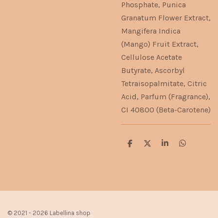
Phosphate, Punica
Granatum Flower Extract,
Mangifera Indica
(Mango) Fruit Extract,
Cellulose Acetate
Butyrate, Ascorbyl
Tetraisopalmitate, Citric
Acid, Parfum (Fragrance),
CI 40800 (Beta-Carotene)
D
D
S
D
e
e
h
e
l
e
a
l
e
l
r
e
n
e
n
© 2021 - 2026 Labellina shop