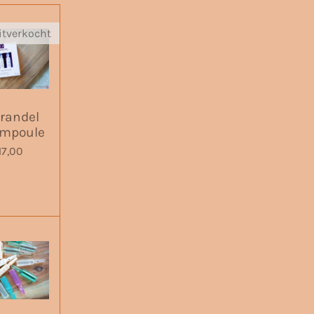
itverkocht
Grandel
Ampoule
17,00