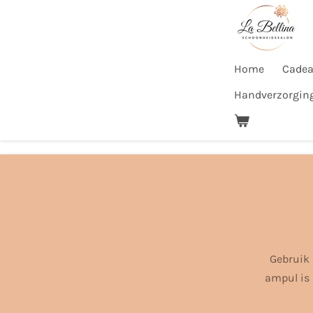
Ga
direct
naar
Home
Cadea
de
hoofdinhoud
Handverzorgin
Gebruik 
ampul is 