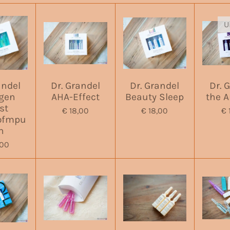
U
andel
Dr. Grandel
Dr. Grandel
Dr. 
agen
AHA-Effect
Beauty Sleep
the 
st
€ 18,00
€ 18,00
€ 
ofmpu
n
,00