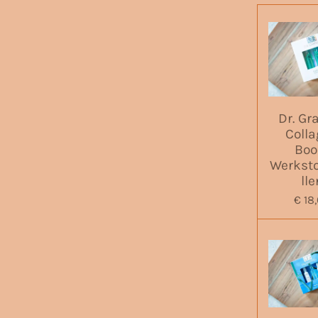
Dr. Gr
Coll
Boo
Werkst
lle
€ 18