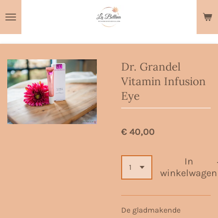
Ga
direct
naar
de
hoofdinhoud
Dr. Grandel
Vitamin Infusion
Eye
€ 40,00
In
winkelwagen
De gladmakende