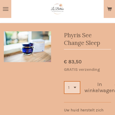
Ga
direct
naar
de
hoofdinhoud
Phyris See
Change Sleep
€ 83,50
GRATIS verzending
In
winkelwagen
Uw huid herstelt zich