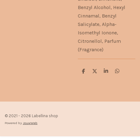
Benzyl Alcohol, Hexyl
Cinnamal, Benzyl
Salicylate, Alpha-
Isomethyl Ionone,
Citronellol, Parfum
(Fragrance)
D
D
S
D
e
e
h
e
l
e
a
l
e
l
r
e
n
e
n
© 2021 - 2026 Labellina shop
Powered by
JouwWeb